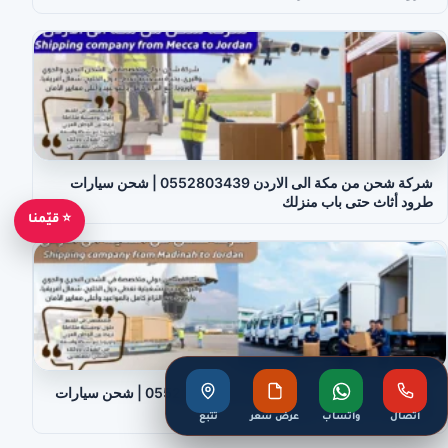
شركة شحن من مكة الى الاردن 0552803439 | شحن سيارات
طرود أثاث حتى باب منزلك
⭐ قيّمنا
شركة شحن من المدينة الى الاردن 0552803439 | شحن سيارات
طرود أثاث حتى باب منزلك
اتصال
واتساب
عرض سعر
تتبع