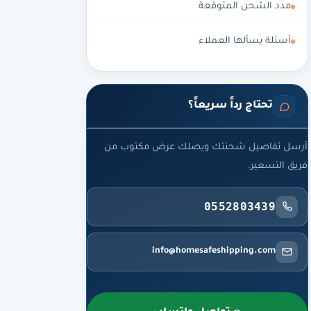
مدد الشحن المتوقعة
أسئلة يسألها العملاء
تحتاج رداً سريعاً؟
أرسل تفاصيل شحنتك ويصلك عرض مكتوب من
فريق التسعير.
0552803439
info@homesafeshipping.com