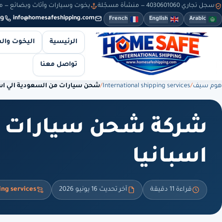
سجل تجاري 4030601060 — منشأة مسجّلة
يخوت وسيارات وأثاث وبضائع — من 8 صباحاً حتى 10 مساءً — والطلبات أونلاين طوال
9
info@homesafeshipping.com
French
English
Arabic
الرئيسية
اليخوت وال
تواصل معنا
هوم سيف
/
International shipping services
/
شحن سيارات من السعودية الي اسب
شركة شحن سيارات م
اسبانيا
قراءة 11 دقيقة
آخر تحديث 16 يونيو 2026
ing services