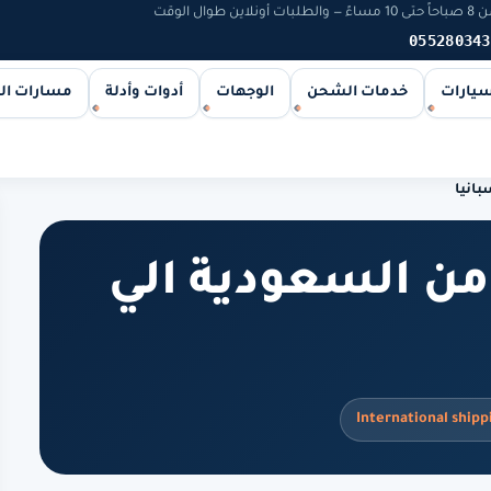
 الوقت
055280343
سيارات
خدمات الشحن
الوجهات
أدوات وأدلة
مسارات ا
انيا
ن السعودية الي
International shipp