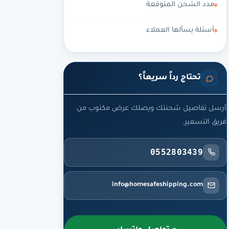
مدد الشحن المتوقعة
أسئلة يسألها العملاء
تحتاج رداً سريعاً؟
أرسل تفاصيل شحنتك ويصلك عرض مكتوب من
فريق التسعير.
0552803439
info@homesafeshipping.com