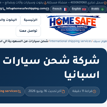
سجل تجاري 4030601060 — منشأة مسجّلة
يخوت وسيارات وأثاث وبضائع — من 8 صباحاً حتى 10 مساءً — والطلبات أونلاين طوال
9
info@homesafeshipping.com
French
English
Arabic
الرئيسية
اليخوت وال
تواصل معنا
هوم سيف
/
International shipping services
/
شحن سيارات من السعودية الي اسب
شركة شحن سيارات م
اسبانيا
قراءة 11 دقيقة
آخر تحديث 16 يونيو 2026
ing services