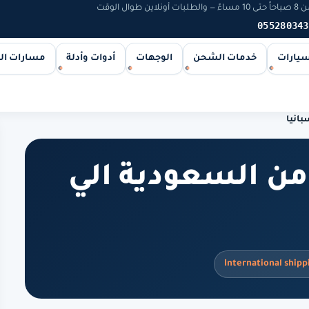
 الوقت
055280343
سيارات
خدمات الشحن
الوجهات
أدوات وأدلة
مسارات ا
انيا
ن السعودية الي
International shipp