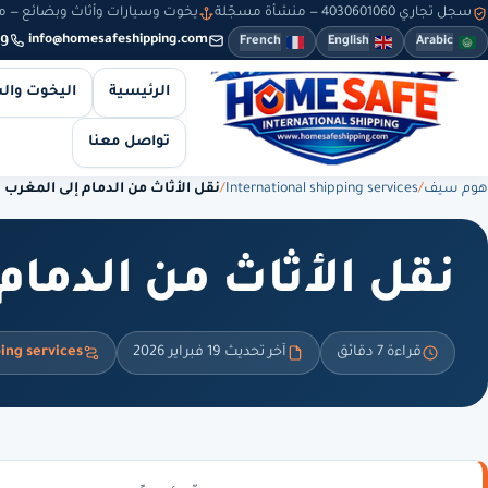
سجل تجاري 4030601060 — منشأة مسجّلة
يخوت وسيارات وأثاث وبضائع — من 8 صباحاً حتى 10 مساءً — والطلبات أونلاين طوال
9
info@homesafeshipping.com
French
English
Arabic
الرئيسية
اليخوت وال
تواصل معنا
هوم سيف
/
International shipping services
/
نقل الأثاث من الدمام إلى المغرب
نقل الأثاث من الدمام
قراءة 7 دقائق
آخر تحديث 19 فبراير 2026
ping services