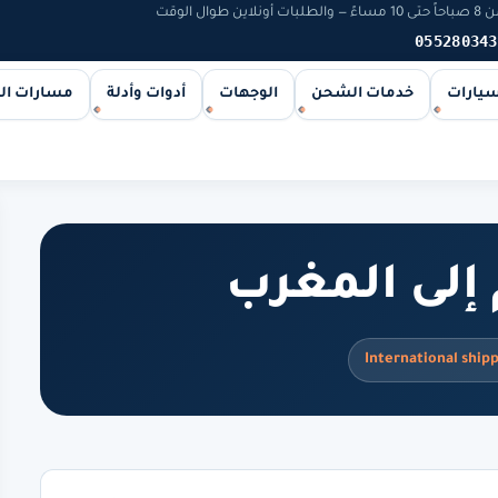
 الوقت
055280343
سيارات
خدمات الشحن
الوجهات
أدوات وأدلة
مسارات ا
 إلى المغرب
International ship