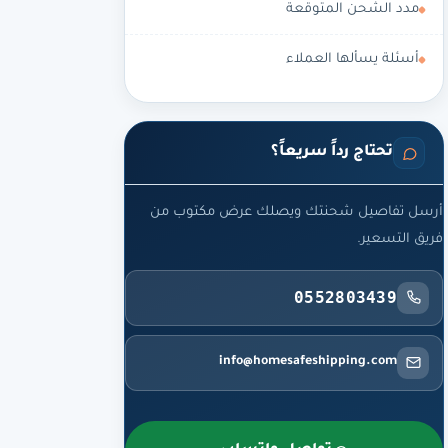
مدد الشحن المتوقعة
أسئلة يسألها العملاء
تحتاج رداً سريعاً؟
أرسل تفاصيل شحنتك ويصلك عرض مكتوب من
فريق التسعير.
0552803439
info@homesafeshipping.com