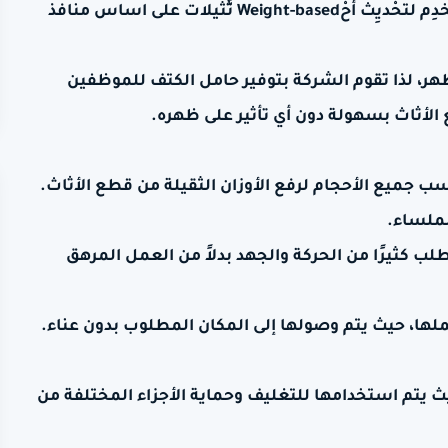
ذُرَاع، سبائك تُشْغَيل بإستخدام محرِّك ينتِج قُــــــــــُود قَوَّية تستخدِم لتحْديِث أحْWeight-based ثَّثيلات على اساس منافذ
ر، لذا تقوم الشركة بتوفير حامل الكتف للموظفين
 الأثاث بسهولة دون أي تأثير على ظهره.
 جميع الأحجام لرفع الأوزان الثقيلة من قطع الأثاث.
لملساء.
تطلب كثيرًا من الحركة والجهد بدلاً من العمل المرهق
لها، حيث يتم وصولها إلى المكان المطلوب بدون عناء.
يث يتم استخدامها للتغليف وحماية الأجزاء المختلفة من