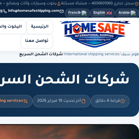
سجل تجاري 4030601060 — منشأة مسجّلة
يخوت وسيارات وأثاث وبضائع — من 8 صباحاً حتى 10 مساءً — والطلبات أونلاين طوال
9
info@homesafeshipping.com
French
English
Arabic
الرئيسية
اليخوت وال
تواصل معنا
هوم سيف
/
International shipping services
/
شركات الشحن السريع
شركات الشحن السري
قراءة 4 دقائق
آخر تحديث 19 فبراير 2026
ing services