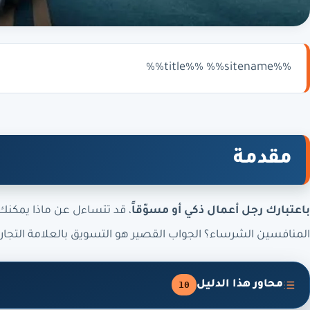
%%title%% %%sitename%%
مقدمة
باعتبارك رجل أعمال ذكي أو مسوّقاً
، قد تتساءل عن ماذا يمكنك 
المنافسين الشرساء؟ الجواب القصير هو التسويق بالعلامة التجاري
محاور هذا الدليل
10