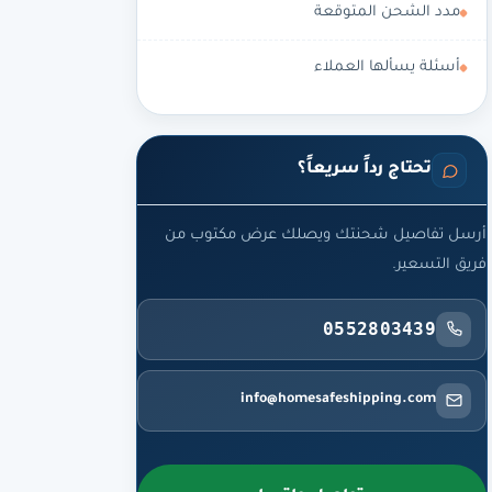
مدد الشحن المتوقعة
أسئلة يسألها العملاء
تحتاج رداً سريعاً؟
أرسل تفاصيل شحنتك ويصلك عرض مكتوب من
فريق التسعير.
0552803439
info@homesafeshipping.com