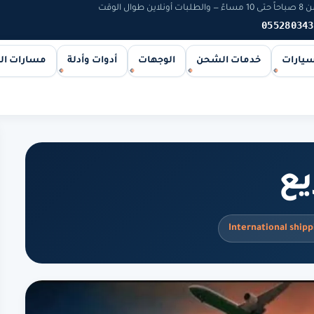
 الوقت
055280343
سيارات
خدمات الشحن
الوجهات
أدوات وأدلة
مسارات ا
ع
International shipp