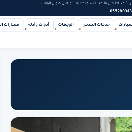
 الوقت
055280343
سيارات
خدمات الشحن
الوجهات
أدوات وأدلة
مسارات ا