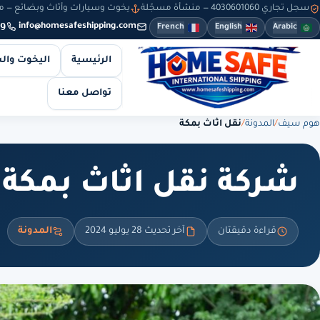
سجل تجاري 4030601060 — منشأة مسجّلة
يخوت وسيارات وأثاث وبضائع — من 8 صباحاً حتى 10 مساءً — والطلبات أونلاين طوال
9
info@homesafeshipping.com
French
English
Arabic
الرئيسية
اليخوت وال
تواصل معنا
هوم سيف
/
المدونة
/
نقل اثاث بمكة
شركة نقل اثاث بمكة
قراءة دقيقتان
آخر تحديث 28 يوليو 2024
المدونة