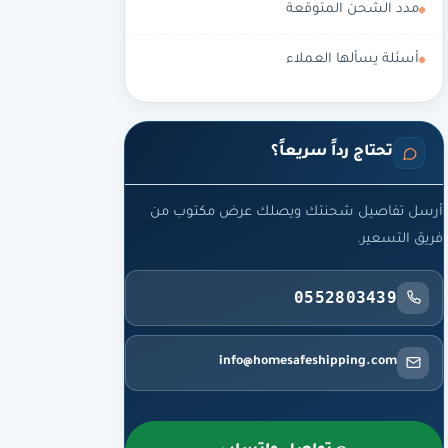
مدد الشحن المتوقعة
أسئلة يسألها العملاء
تحتاج رداً سريعاً؟
أرسل تفاصيل شحنتك ويصلك عرض مكتوب من
فريق التسعير.
0552803439
info@homesafeshipping.com